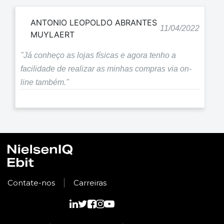
ANTONIO LEOPOLDO ABRANTES
11/04/2022
MUYLAERT
"Já conheço as lojas físicas e agora tenho a
facilidade de realizar as minhas compras via on-
line também."
Contate-nos
Carreiras